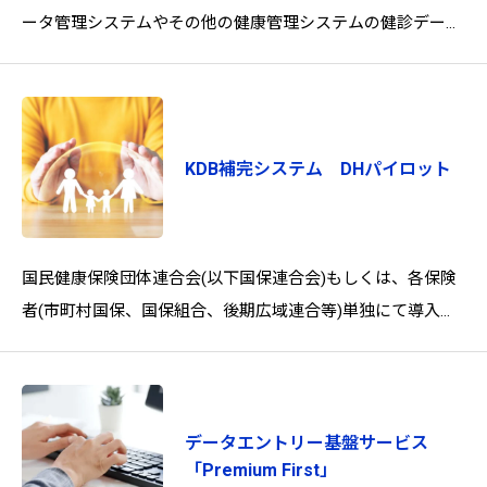
ータ管理システムやその他の健康管理システムの健診データ
(CSV・XML形式)を取り込み、分析や集計を行います。健診
デー
KDB補完システム DHパイロット
国民健康保険団体連合会(以下国保連合会)もしくは、各保険
者(市町村国保、国保組合、後期広域連合等)単独にて導入し
て頂く事により、各保険者の健康・医療・介護情報を用いた
様々な
データエントリー基盤サービス
「Premium First」