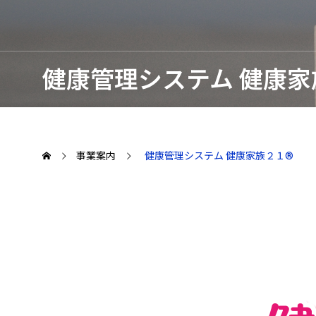
データ入力
スキャニン
入力関連BP
健康管理システム 健康家
Solution・Servise
郵送請求処
戸籍届書入
事業案内
年末調整業
事業案内
健康管理システム 健康家族２１®