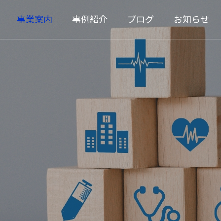
事業案内
事例紹介
ブログ
お知らせ
Solution
ビス
ソリューションサービス
員研修の成果発表会を開催
AIで手軽にデータ化で
た
機密情報の電子化を誰
トリー基盤サービス
健康管理システム 健康家族２
irst」
きか
07.21
2026.06.30
地域包括ケア支援システム