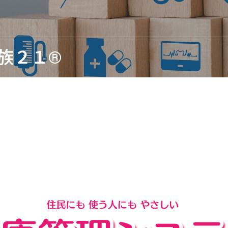
代行サービス
SmileCompass®
グサービス
健診データ分析ソフト マル
ーWG版
Oサービス
族２１®
理サービス
KDB補完システム DHパイロ
力業務サービス
コンタクトセンターソリュー
務代行サービス
介護保険事業所向けASPサー
護エイド
戸籍ソリューション（戸籍情
ム）
医療保険システム