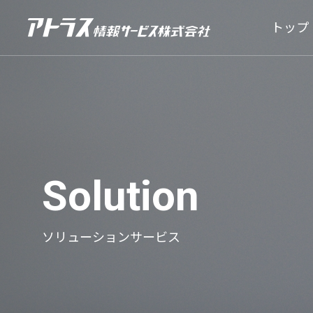
トップ
Solution
BPO
BPOサー
ソリューションサービス
「第4回保健事業事例研究会」を
新入社
開催しました
しまし
データエン
「Premium F
2026.08.07
2026.