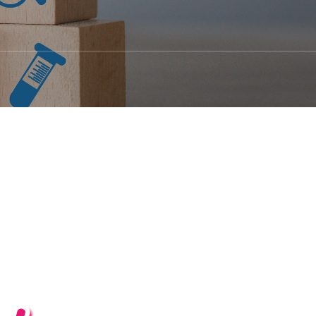
顔認証付きカードリーダー（官公庁・
民間企業向け）
チマーカ
ット
ション
ビス 介
報システ