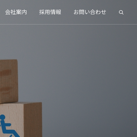
会社案内
採用情報
お問い合わせ
IT Equipment
IT機器販売サービス
きる時代、
【法改正】対面窓口の本人確認は
に任せるべ
「暗証番号」から「顔認証」へ！
１®
顔認証付きカードリーダー（医療機関
向け）
マイナンバーカード活用とEXC-
2026.05.26
9200がもたらすスマートな未来